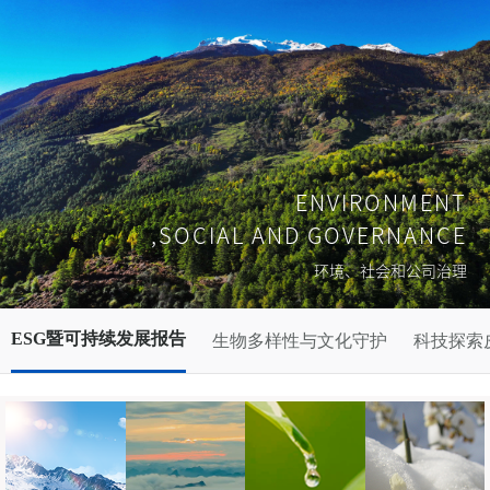
ENVIRONMENT
,SOCIAL AND GOVERNANCE
环境、社会和公司治理
ESG暨可持续发展报告
生物多样性与文化守护
科技探索